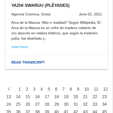
YAZHI SWARUU (PLÉYADES)
Agencia Cósmica, Gosia
June 02, 2021
Arca de la Alianza. Mito o realidad? Según Wikipedia, El
Arca de la Alianza es un cofre de madera cubierto de
oro descrito en relatos bíblicos, que según la tradición
judía, fue diseñado y...
read more...
READ TRANSCRIPT
chevron_left
1
2
3
4
5
6
7
8
9
10
11
12
13
14
15
16
17
18
19
20
21
22
23
24
25
26
27
28
29
30
31
32
33
34
35
36
37
38
39
40
41
42
43
44
45