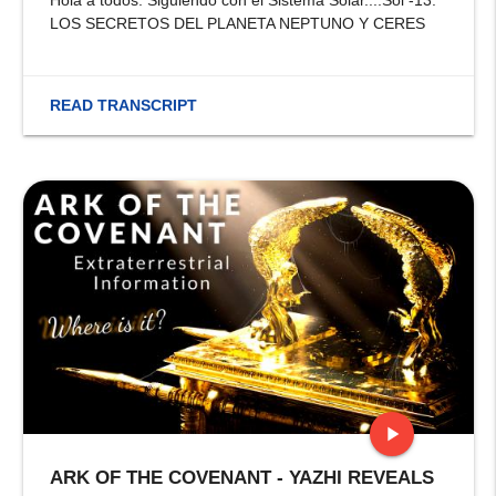
Hola a todos. Siguiendo con el Sistema Solar....Sol -13.
LOS SECRETOS DEL PLANETA NEPTUNO Y CERES
READ TRANSCRIPT
play_arrow
ARK OF THE COVENANT - YAZHI REVEALS
stop