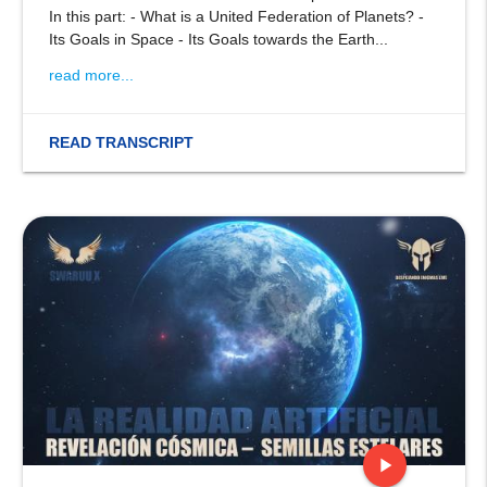
In this part: - What is a United Federation of Planets? -
Its Goals in Space - Its Goals towards the Earth...
read more...
READ TRANSCRIPT
play_arrow