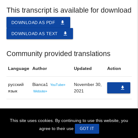
This transcript is available for download
file_download
DOWNLOAD AS PDF
file_download
DOWNLOAD AS TEXT
Community provided translations
Language
Author
Updated
Action
русский
Bianca1
November 30,
YouTube»
file_download
язык
2021
Website»
PDF
This site uses cookies. By continuing to use this website, you
! BIENVENIDOS!
~ WELCOME !
Site Design © 2026 swaruu.org team
agree to their use
GOT IT
ip 172.22.0.1, language en