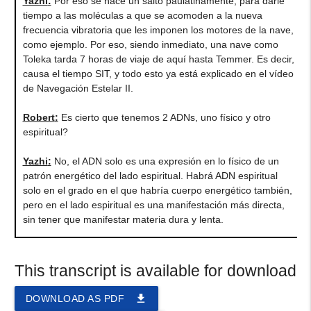
Yazhi
:
Por eso se hace un salto paulatinamente, para darle
tiempo a las moléculas a que se acomoden a la nueva
frecuencia vibratoria que les imponen los motores de la nave,
como ejemplo. Por eso, siendo inmediato, una nave como
Toleka tarda 7 horas de viaje de aquí hasta Temmer. Es decir,
causa el tiempo SIT, y todo esto ya está explicado en el vídeo
de Navegación Estelar II.
Robert
:
Es cierto que tenemos 2 ADNs, uno físico y otro
espiritual?
Yazhi
:
No, el ADN solo es una expresión en lo físico de un
patrón energético del lado espiritual. Habrá ADN espiritual
solo en el grado en el que habría cuerpo energético también,
pero en el lado espiritual es una manifestación más directa,
sin tener que manifestar materia dura y lenta.
This transcript is available for download
file_download
DOWNLOAD AS PDF