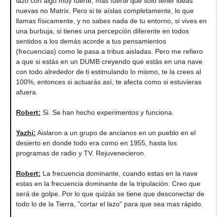
lazo con algo muy fuerte, más fuerte que solo tener ideas
nuevas no Matrix. Pero si te aíslas completamente, lo que
llamas físicamente, y no sabes nada de tu entorno, si vives en
una burbuja, si tienes una percepción diferente en todos
sentidos a los demás acorde a tus pensamientos
(frecuencias) como le pasa a tribus aisladas. Pero me refiero
a que si estás en un DUMB creyendo que estás en una nave
con todo alrededor de ti estimulando lo mismo, te la crees al
100%, entonces si actuarás así, te afecta como si estuvieras
afuera.
Robert
:
Si. Se han hecho experimentos y funciona.
Yazhi
:
Aislaron a un grupo de ancianos en un pueblo en el
desierto en donde todo era como en 1955, hasta los
programas de radio y TV. Rejuvenecieron.
Robert
:
La frecuencia dominante, cuando estas en la nave
estas en la frecuencia dominante de la tripulación. Creo que
será de golpe. Por lo que quizás se tiene que desconectar de
todo lo de la Tierra, "cortar el lazo" para que sea mas rápido.