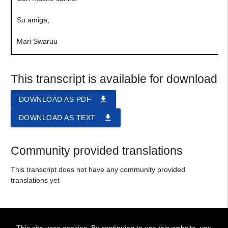
Su amiga,
Mari Swaruu
This transcript is available for download
file_download
DOWNLOAD AS PDF
file_download
DOWNLOAD AS TEXT
Community provided translations
This transcript does not have any community provided
translations yet
This site uses cookies. By continuing to use this website, you