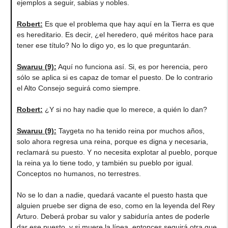
ejemplos a seguir, sabias y nobles.
Robert
:
Es que el problema que hay aquí en la Tierra es que
es hereditario. Es decir, ¿el heredero, qué méritos hace para
tener ese título? No lo digo yo, es lo que preguntarán.
Swaruu (9)
:
Aquí no funciona así. Si, es por herencia, pero
sólo se aplica si es capaz de tomar el puesto. De lo contrario
el Alto Consejo seguirá como siempre.
Robert
:
¿Y si no hay nadie que lo merece, a quién lo dan?
Swaruu (9)
:
Taygeta no ha tenido reina por muchos años,
solo ahora regresa una reina, porque es digna y necesaria,
reclamará su puesto. Y no necesita explotar al pueblo, porque
la reina ya lo tiene todo, y también su pueblo por igual.
Conceptos no humanos, no terrestres.
No se lo dan a nadie, quedará vacante el puesto hasta que
alguien pruebe ser digna de eso, como en la leyenda del Rey
Arturo. Deberá probar su valor y sabiduría antes de poderle
dar ese puesto, y si muere la línea, entonces seguirá otra que