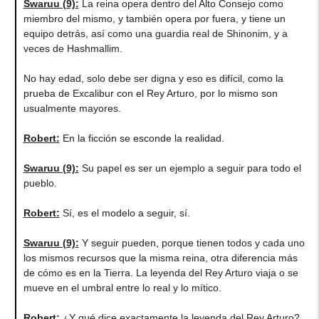
Swaruu (9)
:
La reina opera dentro del Alto Consejo como
miembro del mismo, y también opera por fuera, y tiene un
equipo detrás, así como una guardia real de Shinonim, y a
veces de Hashmallim.
No hay edad, solo debe ser digna y eso es difícil, como la
prueba de Excalibur con el Rey Arturo, por lo mismo son
usualmente mayores.
Robert
:
En la ficción se esconde la realidad.
Swaruu (9)
:
Su papel es ser un ejemplo a seguir para todo el
pueblo.
Robert
:
Sí, es el modelo a seguir, sí.
Swaruu (9)
:
Y seguir pueden, porque tienen todos y cada uno
los mismos recursos que la misma reina, otra diferencia más
de cómo es en la Tierra. La leyenda del Rey Arturo viaja o se
mueve en el umbral entre lo real y lo mítico.
Robert
:
¿Y qué dice exactamente la leyenda del Rey Arturo?