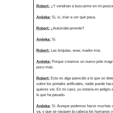
Robert
:
¿Y vendrían a buscarme en mi posici
Anéeka
:
Sí, sí, irían a ver qué pasa.
Robert
:
¿Automáticamente?
Anéeka
:
Sí.
Robert
:
Las brújulas, wow, madre mía.
Anéeka
:
Porque creamos un nuevo polo magnéti
poco más.
Robert
:
Esto es algo parecido a lo que se dete
sobre los portales artificiales, nadie puede h
quieres ver. En mi caso, yo estaría en peligro 
lo que ha pasado.
Anéeka
:
Sí. Aunque podemos hacer muchas cosa
ya, y que se rasquen la cabeza los humanos y 