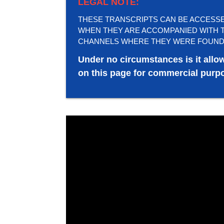
LEGAL NOTE:
THESE TRANSCRIPTS CAN BE ACCESSED 
WHEN THEY ARE ACCOMPANIED WITH T
CHANNELS WHERE THEY WERE FOUND
Under no circumstances is it allo
on this page for commercial purpo