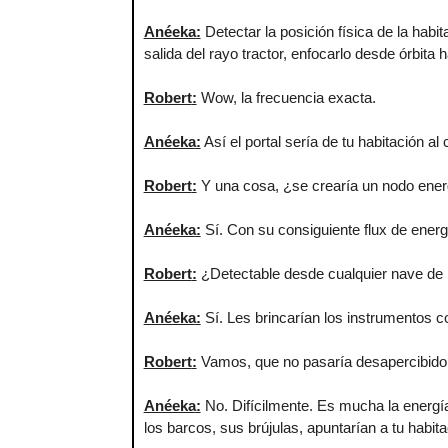
Anéeka
:
Detectar la posición física de la habita
salida del rayo tractor, enfocarlo desde órbita h
Robert
:
Wow, la frecuencia exacta.
Anéeka
:
Así el portal sería de tu habitación al
Robert
:
Y una cosa, ¿se crearía un nodo energ
Anéeka
:
Sí. Con su consiguiente flux de ener
Robert
:
¿Detectable desde cualquier nave de 
Anéeka
:
Sí. Les brincarían los instrumentos c
Robert
:
Vamos, que no pasaría desapercibido
Anéeka
:
No. Difícilmente. Es mucha la energía
los barcos, sus brújulas, apuntarían a tu habita