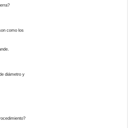
ierra?
 son como los
ande.
de diámetro y
procedimiento?