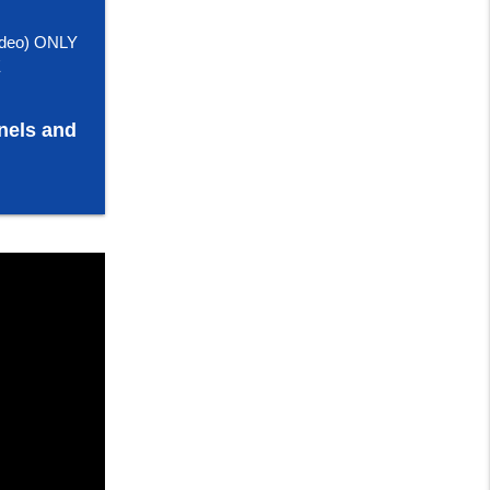
deo) ONLY
E
nels and