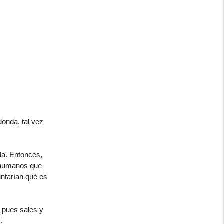
onda, tal vez
da. Entonces,
s humanos que
untarían qué es
 pues sales y
.