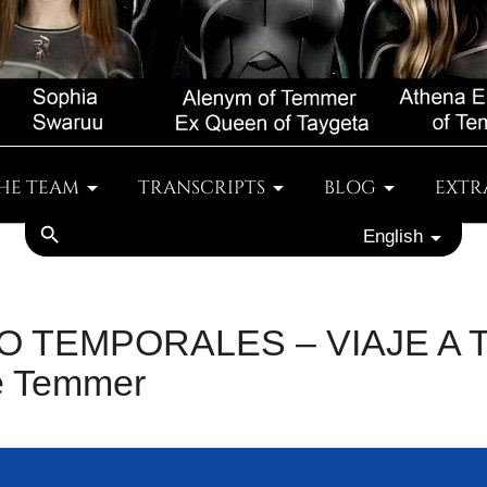
HE TEAM
TRANSCRIPTS
BLOG
EXTR
search
English
O TEMPORALES – VIAJE A 
e Temmer