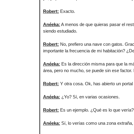
Robert
:
Exacto.
Anéeka
:
A menos de que quieras pasar el rest
siendo estudiado.
Robert
:
No, prefiero una nave con gatos. Gra
importante la frecuencia de mi habitación? ¿D
Anéeka
:
Es la dirección misma para que la máq
área, pero no mucho, se puede sin ese factor. 
Robert
:
Y otra cosa. Ok, has abierto un port
Anéeka
:
¿Yo? Sí, en varias ocasiones.
Robert
:
Es un ejemplo. ¿Qué es lo que vería?
Anéeka
:
Sí, lo verías como una zona extraña,