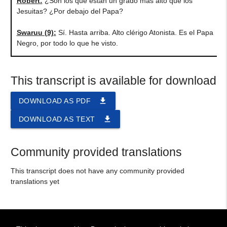
Robert
:
¿Son los que están un grado más alto que los
Jesuitas? ¿Por debajo del Papa?
Swaruu (9)
:
Sí. Hasta arriba. Alto clérigo Atonista. Es el Papa
Negro, por todo lo que he visto.
This transcript is available for download
file_download
DOWNLOAD AS PDF
file_download
DOWNLOAD AS TEXT
Community provided translations
This transcript does not have any community provided
translations yet