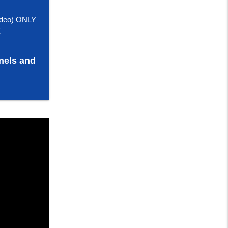
deo) ONLY
E
nels and