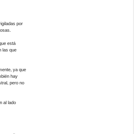
igiladas por
cosas.
que está
 las que
lmente, ya que
mbién hay
tral, pero no
n al lado