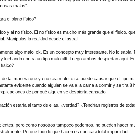
a "cosas malas".
ra el plano físico?
sico y al no físico. El no físico es mucho más grande que el físico, qu
l. Manipulas la realidad desde el astral.
amente algo malo, ok. Es un concepto muy interesante. No lo sabía. 
l y luchando contra un tipo malo allí. Luego ambos despiertan aquí. E
 físico?
r de tal manera que ya no sea malo, o se puede causar que el tipo m
astante evidente cuando alguien se va a la cama a dormir y se tira 8 
xplicaciones de por qué alguien se despierta cansado.
ción estaría al tanto de ellas, ¿verdad? ¿Tendrían registros de tod
ientes, pero como nosotros tampoco podemos, no pueden hacer mu
stralmente. Porque todo lo que hacen es con casi total impunidad.