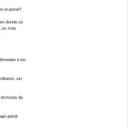
n el astral?
l en donde se
l, es más
limentan a los
litares, ser
n términos de
jo astral