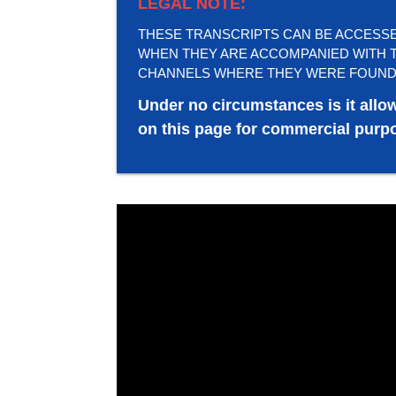
LEGAL NOTE:
THESE TRANSCRIPTS CAN BE ACCESSED 
WHEN THEY ARE ACCOMPANIED WITH T
CHANNELS WHERE THEY WERE FOUND
Under no circumstances is it allo
on this page for commercial purpo