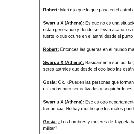
Robert
:
Mari dijo que lo que pasa en el astral 
Swaruu X (Athena)
:
Es que no es una situació
están generando y donde se llevan acabo los 
fuerte lo que ocurre en el astral desde el pun
Robert
:
Entonces las guerras en el mundo mate
Swaruu X (Athena)
:
Básicamente son por la g
seres astrales que desde el otro lado las está
Gosia
:
Ok. ¿Pueden las personas que forman un
utilizadas para ser activadas y seguir órdenes a
Swaruu X (Athena)
:
Ese es otro departamento,
frecuencia. No hay mucho que los malos pueda
Gosia
:
¿Los hombres y mujeres de Taygeta hac
militar?