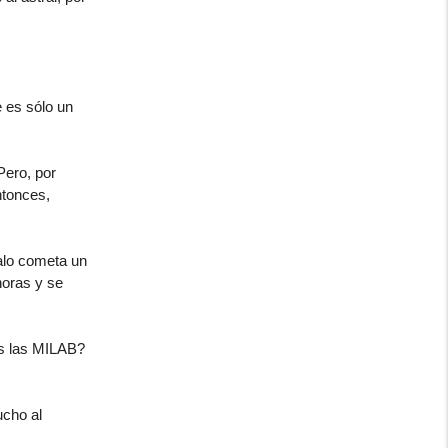
e es sólo un
Pero, por
ntonces,
alo cometa un
horas y se
as las MILAB?
cho al