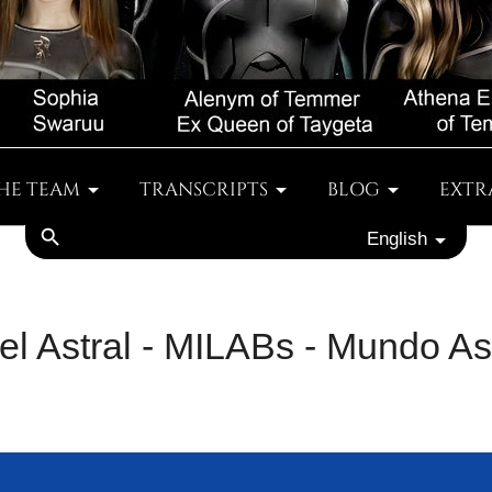
HE TEAM
TRANSCRIPTS
BLOG
EXTR
search
English
 el Astral - MILABs - Mundo As