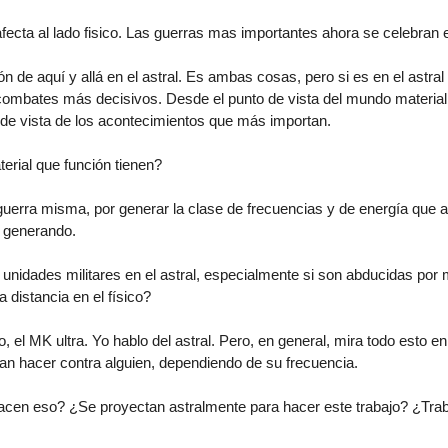
afecta al lado fisico. Las guerras mas importantes ahora se celebran e
n de aquí y allá en el astral. Es ambas cosas, pero si es en el astra
combates más decisivos. Desde el punto de vista del mundo materia
to de vista de los acontecimientos que más importan.
rial que función tienen?
uerra misma, por generar la clase de frecuencias y de energía que a
n generando.
idades militares en el astral, especialmente si son abducidas por mi
 distancia en el físico?
 el MK ultra. Yo hablo del astral. Pero, en general, mira todo esto e
n hacer contra alguien, dependiendo de su frecuencia.
en eso? ¿Se proyectan astralmente para hacer este trabajo? ¿Traba