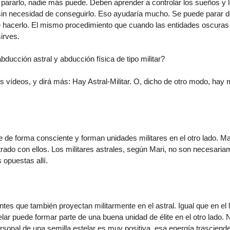
pararlo, nadie más puede. Deben aprender a controlar los sueños y 
, sin necesidad de conseguirlo. Eso ayudaría mucho. Se puede parar d
e hacerlo. El mismo procedimiento que cuando las entidades oscuras 
irves.
ducción astral y abducción física de tipo militar?
vídeos, y dirá más: Hay Astral-Militar. O, dicho de otro modo, hay mi
de forma consciente y forman unidades militares en el otro lado. Mar
do con ellos. Los militares astrales, según Mari, no son necesaria
 opuestas allí.
es que también proyectan militarmente en el astral. Igual que en el l
ar puede formar parte de una buena unidad de élite en el otro lado. N
ersonal de una semilla estelar es muy positiva, esa energía trasciende 