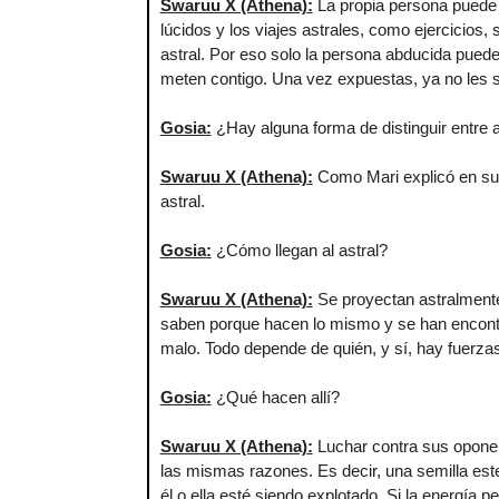
Swaruu X (Athena)
:
La propia persona puede 
lúcidos y los viajes astrales, como ejercicios
astral. Por eso solo la persona abducida pued
meten contigo. Una vez expuestas, ya no les s
Gosia
:
¿Hay alguna forma de distinguir entre ab
Swaruu X (Athena)
:
Como Mari explicó en sus 
astral.
Gosia
:
¿Cómo llegan al astral?
Swaruu X (Athena)
:
Se proyectan astralmente 
saben porque hacen lo mismo y se han encontra
malo. Todo depende de quién, y sí, hay fuerzas
Gosia
:
¿Qué hacen allí?
Swaruu X (Athena)
:
Luchar contra sus oponent
las mismas razones. Es decir, una semilla estel
él o ella esté siendo explotado. Si la energía p