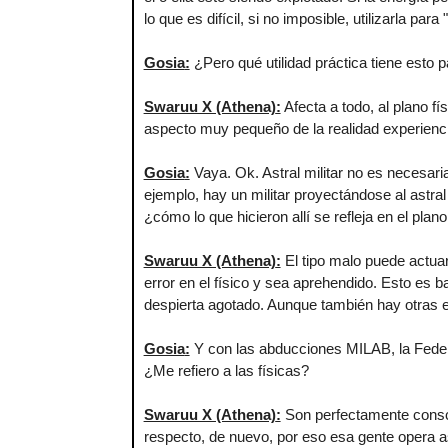
lo que es difícil, si no imposible, utilizarla par
Gosia
:
¿Pero qué utilidad práctica tiene esto pa
Swaruu X (Athena)
:
Afecta a todo, al plano fí
aspecto muy pequeño de la realidad experiencia
Gosia
:
Vaya. Ok. Astral militar no es necesari
ejemplo, hay un militar proyectándose al astra
¿cómo lo que hicieron allí se refleja en el plano
Swaruu X (Athena)
:
El tipo malo puede actua
error en el físico y sea aprehendido. Esto es b
despierta agotado. Aunque también hay otras e
Gosia
:
Y con las abducciones MILAB, la Federa
¿Me refiero a las físicas?
Swaruu X (Athena)
:
Son perfectamente consc
respecto, de nuevo, por eso esa gente opera a