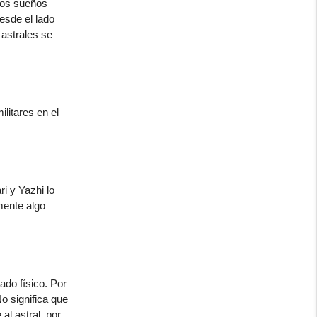
los sueños
esde el lado
astrales se
litares en el
i y Yazhi lo
mente algo
ado físico. Por
o significa que
al astral, por