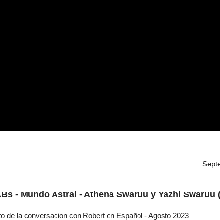
Sept
ILABs - Mundo Astral - Athena Swaruu y Yazhi Swaruu
to de la conversacion con Robert en Español - Agosto 2023