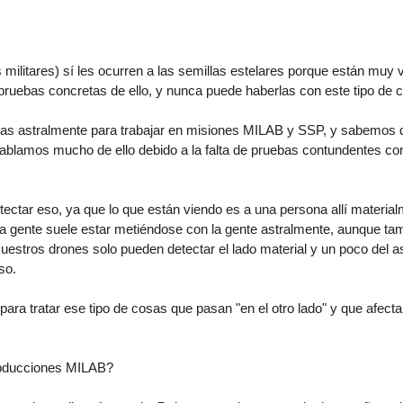
litares) sí les ocurren a las semillas estelares porque están muy v
y pruebas concretas de ello, y nunca puede haberlas con este tipo de 
das astralmente para trabajar en misiones MILAB y SSP, y sabemos 
blamos mucho de ello debido a la falta de pruebas contundentes con
etectar eso, ya que lo que están viendo es a una persona allí materia
sa gente suele estar metiéndose con la gente astralmente, aunque ta
stros drones solo pueden detectar el lado material y un poco del as
so.
ra tratar ese tipo de cosas que pasan "en el otro lado" y que afecta
abducciones MILAB?