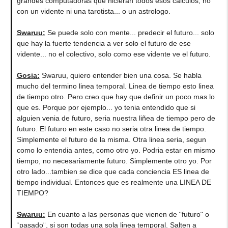
grandes computadoras que hicieran todos esos cálculos, no
con un vidente ni una tarotista... o un astrologo.
Swaruu:
Se puede solo con mente... predecir el futuro... solo
que hay la fuerte tendencia a ver solo el futuro de ese
vidente... no el colectivo, solo como ese vidente ve el futuro.
Gosia:
Swaruu, quiero entender bien una cosa. Se habla
mucho del termino linea temporal. Linea de tiempo esto linea
de tiempo otro. Pero creo que hay que definir un poco mas lo
que es. Porque por ejemplo... yo tenia entendido que si
alguien venia de futuro, seria nuestra liñea de tiempo pero de
futuro. El futuro en este caso no seria otra linea de tiempo.
Simplemente el futuro de la misma. Otra linea seria, segun
como lo entendia antes, como otro yo. Podria estar en mismo
tiempo, no necesariamente futuro. Simplemente otro yo. Por
otro lado...tambien se dice que cada conciencia ES linea de
tiempo individual. Entonces que es realmente una LINEA DE
TIEMPO?
Swaruu:
En cuanto a las personas que vienen de ¨futuro¨ o
¨pasado¨, si son todas una sola linea temporal. Salten a