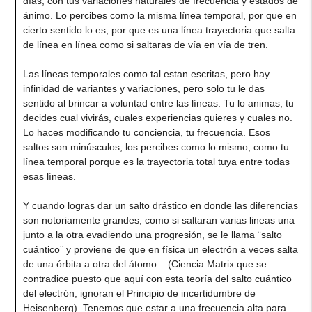
días, con tus variaciones naturales de frecuencia y estados de
ánimo. Lo percibes como la misma línea temporal, por que en
cierto sentido lo es, por que es una línea trayectoria que salta
de línea en línea como si saltaras de vía en vía de tren.
Las líneas temporales como tal estan escritas, pero hay
infinidad de variantes y variaciones, pero solo tu le das
sentido al brincar a voluntad entre las líneas. Tu lo animas, tu
decides cual vivirás, cuales experiencias quieres y cuales no.
Lo haces modificando tu conciencia, tu frecuencia. Esos
saltos son minúsculos, los percibes como lo mismo, como tu
línea temporal porque es la trayectoria total tuya entre todas
esas líneas.
Y cuando logras dar un salto drástico en donde las diferencias
son notoriamente grandes, como si saltaran varias lineas una
junto a la otra evadiendo una progresión, se le llama ¨salto
cuántico¨ y proviene de que en física un electrón a veces salta
de una órbita a otra del átomo... (Ciencia Matrix que se
contradice puesto que aquí con esta teoría del salto cuántico
del electrón, ignoran el Principio de incertidumbre de
Heisenberg). Tenemos que estar a una frecuencia alta para