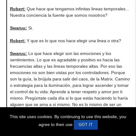
Robert:
Que hace que tengamos infinitas lineas temporales...
Nuestra conciencia la fuente que somos nosotros?
Swaruu:
Si.
Robert:
Y que es lo que nos hace elegir una linea o otra?
Swaruu:
Lo que hace elegir son las emociones y los
sentimientos. Lo que es agradable y positivo es hacia las
frecuencias altas y las lineas temporales altas. Por eso las
emociones no son bien vistas por los controladores. Porque
son la guía, la brújula para salir del caos, de la Matrix. Camino
o estrategia para la iluminación, para lograr ascender y tomar
el control de tu vida: Aprende a tener respeto y amor por ti
mismo. Pregúntate cada día si lo que estás haciendo lo haría
alguien que se ama a si mismo. No es lo mismo de ser un
egocéntrico narcisista.. no. Si no te sabes amar y respetar a ti
This site uses cookies. By continuing to use this website, you
mismo... no podrás amar ni respetar a los demás.
agree to their use
GOT IT