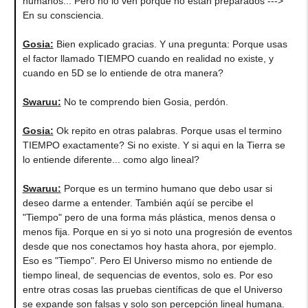
humanos... Pero no lo ven porque no están preparados --->
En su consciencia.
Gosia:
Bien explicado gracias. Y una pregunta: Porque usas
el factor llamado TIEMPO cuando en realidad no existe, y
cuando en 5D se lo entiende de otra manera?
Swaruu:
No te comprendo bien Gosia, perdón.
Gosia:
Ok repito en otras palabras. Porque usas el termino
TIEMPO exactamente? Si no existe. Y si aqui en la Tierra se
lo entiende diferente... como algo lineal?
Swaruu:
Porque es un termino humano que debo usar si
deseo darme a entender. También aqúí se percibe el
"Tiempo" pero de una forma más plástica, menos densa o
menos fija. Porque en si yo si noto una progresión de eventos
desde que nos conectamos hoy hasta ahora, por ejemplo.
Eso es "Tiempo". Pero El Universo mismo no entiende de
tiempo lineal, de sequencias de eventos, solo es. Por eso
entre otras cosas las pruebas científicas de que el Universo
se expande son falsas y solo son percepción lineal humana.