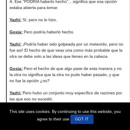
A. Ese “PODRÍA haberlo hecho”... significa que esa opción
estaba abierta para tomar.
Yazhi
:
Sí, pero no lo hizo.
Gosia
:
Pero podría haberlo hecho.
Yazhi
:
¡Podría haber sido golpeada por un meteorito, pero no
fue así! El hecho de que veas una como más probable que la
otra se debe solo a las ideas que tienes en la cabeza.
Gosia
:
Pero el hecho de que algo pase de esta manera y no
la otra no significa que la otra no pudo haber pasado, y que
no fue la opción ¿no?
Yazhi
:
Pero hubo un conjunto muy específico de razones por
las que eso no sucedió.
Gosia
:
Hmm… ok. Y la última pregunta que tengo por ahora
This site uses cookies. By continuing to use this website, you
es esta: Dijiste que todas las líneas de tiempo se superponen
agree to their use
GOT IT
y la información se transmite, etc. Entonces, sucesos
extraños, como personas que manifiestan ocurrencias