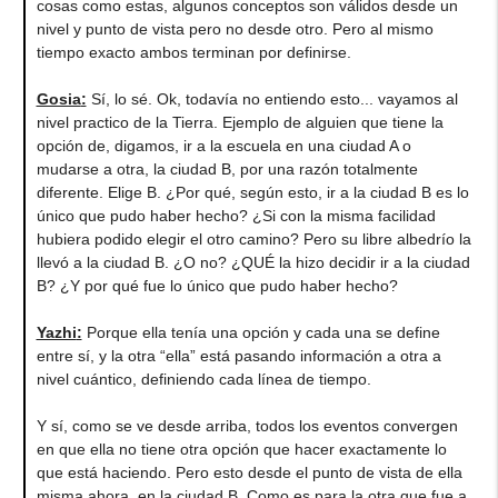
cosas como estas, algunos conceptos son válidos desde un
nivel y punto de vista pero no desde otro. Pero al mismo
tiempo exacto ambos terminan por definirse.
Gosia
:
Sí, lo sé. Ok, todavía no entiendo esto... vayamos al
nivel practico de la Tierra. Ejemplo de alguien que tiene la
opción de, digamos, ir a la escuela en una ciudad A o
mudarse a otra, la ciudad B, por una razón totalmente
diferente. Elige B. ¿Por qué, según esto, ir a la ciudad B es lo
único que pudo haber hecho? ¿Si con la misma facilidad
hubiera podido elegir el otro camino? Pero su libre albedrío la
llevó a la ciudad B. ¿O no? ¿QUÉ la hizo decidir ir a la ciudad
B? ¿Y por qué fue lo único que pudo haber hecho?
Yazhi
:
Porque ella tenía una opción y cada una se define
entre sí, y la otra “ella” está pasando información a otra a
nivel cuántico, definiendo cada línea de tiempo.
Y sí, como se ve desde arriba, todos los eventos convergen
en que ella no tiene otra opción que hacer exactamente lo
que está haciendo. Pero esto desde el punto de vista de ella
misma ahora, en la ciudad B. Como es para la otra que fue a