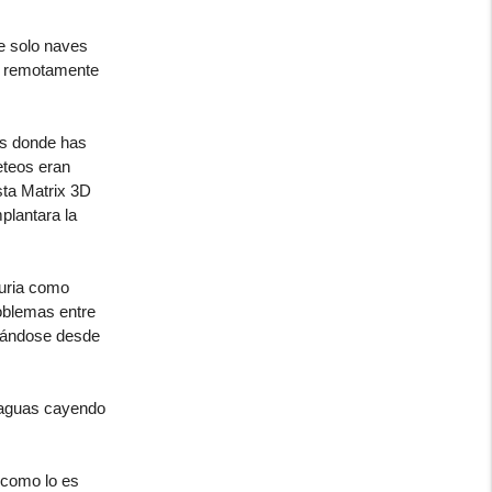
e solo naves
ni remotamente
os donde has
eteos eran
sta Matrix 3D
plantara la
muria como
oblemas entre
reándose desde
y aguas cayendo
 como lo es