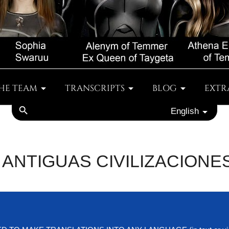
HE TEAM
TRANSCRIPTS
BLOG
EXTR
search
English
ANTIGUAS CIVILIZACIONE