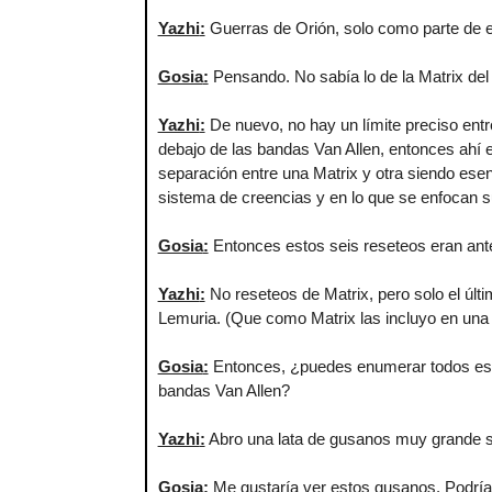
Yazhi
:
Guerras de Orión, solo como parte de e
Gosia
:
Pensando. No sabía lo de la Matrix del 
Yazhi
:
De nuevo, no hay un límite preciso entr
debajo de las bandas Van Allen, entonces ahí e
separación entre una Matrix y otra siendo es
sistema de creencias y en lo que se enfocan sus
Gosia
:
Entonces estos seis reseteos eran ant
Yazhi
:
No reseteos de Matrix, pero solo el últi
Lemuria. (Que como Matrix las incluyo en una 
Gosia
:
Entonces, ¿puedes enumerar todos est
bandas Van Allen?
Yazhi
:
Abro una lata de gusanos muy grande si
Gosia
:
Me gustaría ver estos gusanos. Podría s