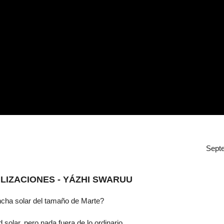
Sept
ILIZACIONES - YÁZHI SWARUU
cha solar del tamaño de Marte?
solar, pero nada fuera de lo ordinario.