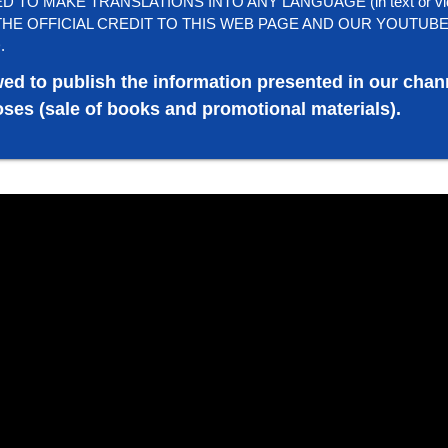
TO MAKE TRANSLATIONS INTO ANY LANGUAGE (in text or vi
HE OFFICIAL CREDIT TO THIS WEB PAGE AND OUR YOUTUB
.
wed to publish the information presented in our chan
ses (sale of books and promotional materials).