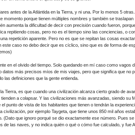
ares antes de la Atlántida en la Tierra, y ni una. Por lo menos 5 otras
 momento porque tienen múltiples nombres y también se traslapan e
ién aumenta la dificultad de decir con precisión cuando fueron, porqu
ica repitiendo cosas, pero no es el tiempo sino las conciencias, o co
una repetición aparente. Pero no es que se repitan las cosas exac
n este caso no debo decir que es cíclico, sino que es de forma de esp
demos)
ente en el olvido del tiempo. Solo quedando en mí caso como vagos d
o datos más precisos míos de mis viajes, pero que significa que no 
o las definiciones que la gente entienda.
la Tierra, es que cuando una civilización alcanza cierto grado de av
 tienden a colapsar. Y las civilizaciones más avanzadas, siendo su M
el punto de vista de los habitantes que tienen o tendrán la experienc
a civilización, por ejemplo Taygeta, que tiene unos 850 mil años estab
o. (Dato que ignoro porqué se dio exactamente ese número. Pues se 
s de las naves, y no indica quién o qué o cómo fue calculado, y fue 