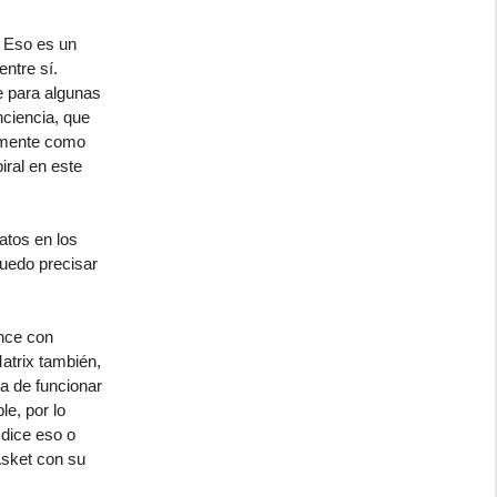
. Eso es un
ntre sí.
e para algunas
nciencia, que
tamente como
iral en este
atos en los
puedo precisar
ance con
atrix también,
ia de funcionar
le, por lo
dice eso o
Asket con su