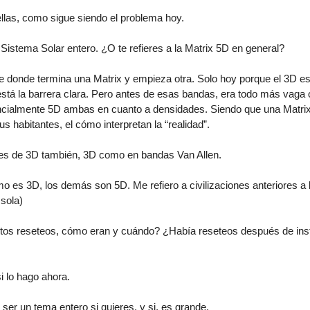
llas, como sigue siendo el problema hoy.
Sistema Solar entero. ¿O te refieres a la Matrix 5D en general?
e donde termina una Matrix y empieza otra. Solo hoy porque el 3D es
stá la barrera clara. Pero antes de esas bandas, era todo más vaga 
encialmente 5D ambas en cuanto a densidades. Siendo que una Matrix
 habitantes, el cómo interpretan la “realidad”.
es de 3D también, 3D como en bandas Van Allen.
mo es 3D, los demás son 5D. Me refiero a civilizaciones anteriores a l
sola)
os reseteos, cómo eran y cuándo? ¿Había reseteos después de inst
 lo hago ahora.
er un tema entero si quieres, y si, es grande.