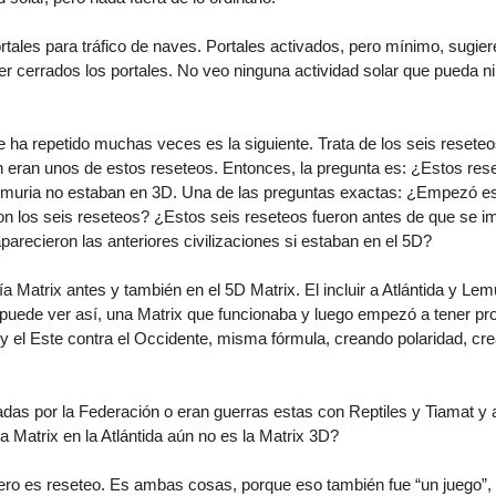
tales para tráfico de naves. Portales activados, pero mínimo, sugier
r cerrados los portales. No veo ninguna actividad solar que pueda 
 ha repetido muchas veces es la siguiente. Trata de los seis resete
 eran unos de estos reseteos. Entonces, la pregunta es: ¿Estos res
 Lemuria no estaban en 3D. Una de las preguntas exactas: ¿Empezó e
n los seis reseteos? ¿Estos seis reseteos fueron antes de que se im
recieron las anteriores civilizaciones si estaban en el 5D?
a Matrix antes y también en el 5D Matrix. El incluir a Atlántida y Le
 puede ver así, una Matrix que funcionaba y luego empezó a tener pr
oy el Este contra el Occidente, misma fórmula, creando polaridad, c
adas por la Federación o eran guerras estas con Reptiles y Tiamat 
 Matrix en la Atlántida aún no es la Matrix 3D?
ero es reseteo. Es ambas cosas, porque eso también fue “un juego”,