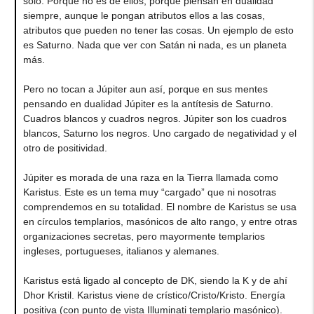
solo. Porque no es de ellos, porque piensan en dualidad
siempre, aunque le pongan atributos ellos a las cosas,
atributos que pueden no tener las cosas. Un ejemplo de esto
es Saturno. Nada que ver con Satán ni nada, es un planeta
más.
Pero no tocan a Júpiter aun así, porque en sus mentes
pensando en dualidad Júpiter es la antítesis de Saturno.
Cuadros blancos y cuadros negros. Júpiter son los cuadros
blancos, Saturno los negros. Uno cargado de negatividad y el
otro de positividad.
Júpiter es morada de una raza en la Tierra llamada como
Karistus. Este es un tema muy “cargado” que ni nosotras
comprendemos en su totalidad. El nombre de Karistus se usa
en círculos templarios, masónicos de alto rango, y entre otras
organizaciones secretas, pero mayormente templarios
ingleses, portugueses, italianos y alemanes.
Karistus está ligado al concepto de DK, siendo la K y de ahí
Dhor Kristil. Karistus viene de crístico/Cristo/Kristo. Energía
positiva (con punto de vista Illuminati templario masónico).