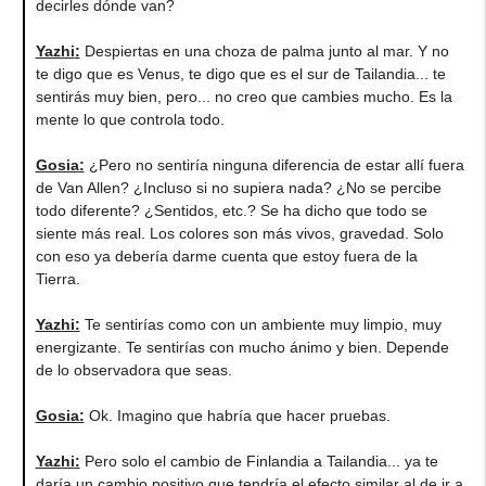
decirles dónde van?
Yazhi
:
Despiertas en una choza de palma junto al mar. Y no
te digo que es Venus, te digo que es el sur de Tailandia... te
sentirás muy bien, pero... no creo que cambies mucho. Es la
mente lo que controla todo.
Gosia
:
¿Pero no sentiría ninguna diferencia de estar allí fuera
de Van Allen? ¿Incluso si no supiera nada? ¿No se percibe
todo diferente? ¿Sentidos, etc.? Se ha dicho que todo se
siente más real. Los colores son más vivos, gravedad. Solo
con eso ya debería darme cuenta que estoy fuera de la
Tierra.
Yazhi
:
Te sentirías como con un ambiente muy limpio, muy
energizante. Te sentirías con mucho ánimo y bien. Depende
de lo observadora que seas.
Gosia
:
Ok. Imagino que habría que hacer pruebas.
Yazhi
:
Pero solo el cambio de Finlandia a Tailandia... ya te
daría un cambio positivo que tendría el efecto similar al de ir a