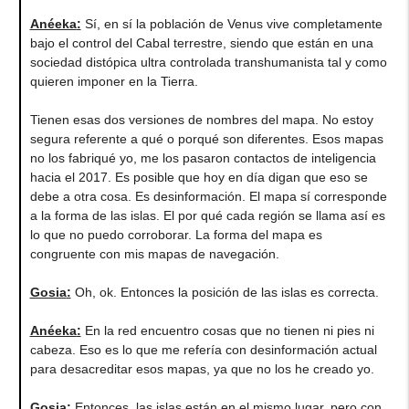
Anéeka
:
Sí, en sí la población de Venus vive completamente
bajo el control del Cabal terrestre, siendo que están en una
sociedad distópica ultra controlada transhumanista tal y como
quieren imponer en la Tierra.
Tienen esas dos versiones de nombres del mapa. No estoy
segura referente a qué o porqué son diferentes. Esos mapas
no los fabriqué yo, me los pasaron contactos de inteligencia
hacia el 2017. Es posible que hoy en día digan que eso se
debe a otra cosa. Es desinformación. El mapa sí corresponde
a la forma de las islas. El por qué cada región se llama así es
lo que no puedo corroborar. La forma del mapa es
congruente con mis mapas de navegación.
Gosia
:
Oh, ok. Entonces la posición de las islas es correcta.
Anéeka
:
En la red encuentro cosas que no tienen ni pies ni
cabeza. Eso es lo que me refería con desinformación actual
para desacreditar esos mapas, ya que no los he creado yo.
Gosia
:
Entonces, las islas están en el mismo lugar, pero con