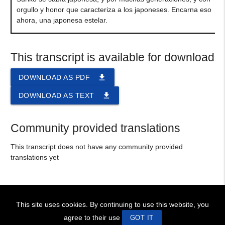
orgullo y honor que caracteriza a los japoneses. Encarna eso
ahora, una japonesa estelar.
This transcript is available for download
file_download
DOWNLOAD AS PDF
file_download
DOWNLOAD AS TEXT
Community provided translations
This transcript does not have any community provided
translations yet
This site uses cookies. By continuing to use this website, you
! BIENVENIDOS!
~ WELCOME !
Site Design © 2026 swaruu.org team
agree to their use
GOT IT