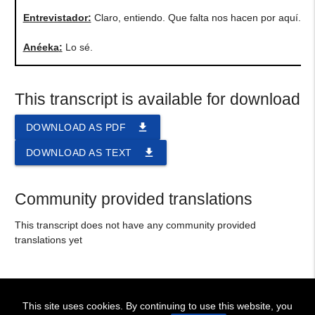
Entrevistador:
Claro, entiendo. Que falta nos hacen por aquí.
Anéeka
:
Lo sé.
This transcript is available for download
file_download
DOWNLOAD AS PDF
file_download
DOWNLOAD AS TEXT
Community provided translations
This transcript does not have any community provided
translations yet
This site uses cookies. By continuing to use this website, you
! BIENVENIDOS!
~ WELCOME !