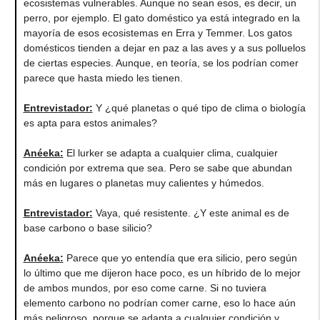
ecosistemas vulnerables. Aunque no sean esos, es decir, un
perro, por ejemplo. El gato doméstico ya está integrado en la
mayoría de esos ecosistemas en Erra y Temmer. Los gatos
domésticos tienden a dejar en paz a las aves y a sus polluelos
de ciertas especies. Aunque, en teoría, se los podrían comer
parece que hasta miedo les tienen.
Entrevistador:
Y ¿qué planetas o qué tipo de clima o biología
es apta para estos animales?
Anéeka
:
El lurker se adapta a cualquier clima, cualquier
condición por extrema que sea. Pero se sabe que abundan
más en lugares o planetas muy calientes y húmedos.
Entrevistador:
Vaya, qué resistente. ¿Y este animal es de
base carbono o base silicio?
Anéeka
:
Parece que yo entendía que era silicio, pero según
lo último que me dijeron hace poco, es un híbrido de lo mejor
de ambos mundos, por eso come carne. Si no tuviera
elemento carbono no podrían comer carne, eso lo hace aún
más peligroso, porque se adapta a cualquier condición y