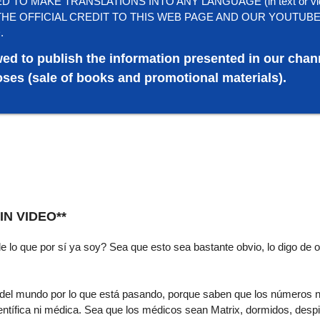
TO MAKE TRANSLATIONS INTO ANY LANGUAGE (in text or vi
HE OFFICIAL CREDIT TO THIS WEB PAGE AND OUR YOUTUB
.
wed to publish the information presented in our chan
ses (sale of books and promotional materials).
SIN VIDEO**
lo que por sí ya soy? Sea que esto sea bastante obvio, lo digo de 
 del mundo por lo que está pasando, porque saben que los números 
entífica ni médica. Sea que los médicos sean Matrix, dormidos, despi