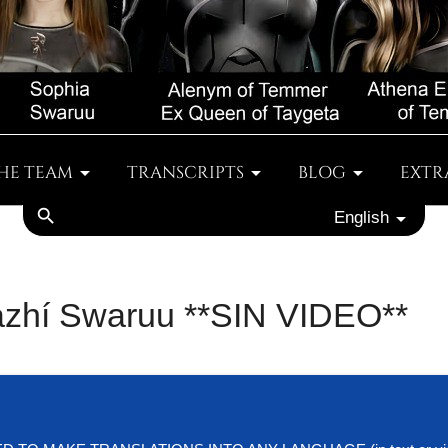
HE TEAM
TRANSCRIPTS
BLOG
EXTR
search
English
azhí Swaruu **SIN VIDEO**