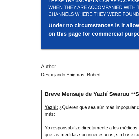
THESE TRANSCRIPTS CAN BE ACCESSED 
WHEN THEY ARE ACCOMPANIED WITH T
CHANNELS WHERE THEY WERE FOUND
Under no circumstances is it allo
on this page for commercial purpo
Author
Despejando Enigmas, Robert
Breve Mensaje de Yazhí Swaruu **
Yazhi
:
¿Quieren que sea aún más impopular de 
más:
Yo responsabilizo directamente a los médicos
que las medidas son innecesarias, sin base ci