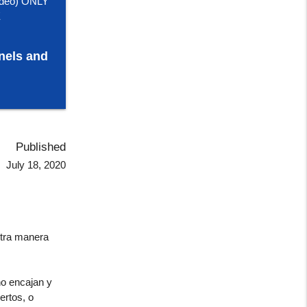
deo) ONLY
E
nels and
Published
July 18, 2020
otra manera
no encajan y
ertos, o