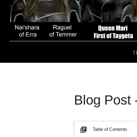
T
Blog Post
library_books
Table of Contents