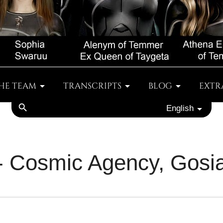
HE TEAM
TRANSCRIPTS
BLOG
EXTR
search
English
 - Cosmic Agency, Gosi