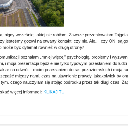
a, nigdy wcześniej takiej nie robiłam. Zawsze prezentowałam Tajgetan
y jesteśmy gotowi na otwarty kontakt, czy nie. Ale... czy ONI są g
to może być dylemat również w drugą stronę?
komunikacji poznałam „mniej więcej” psychologię, problemy i wyzwan
źmi, i moja prezentacja będzie nie tylko typowym przesłaniem do ludzi
także na odwrót – moim przesłaniem do ras pozaziemskich i moją rad
epaść między nami, czas na ujawnienie prawdy, jakakolwiek by ona n
tym, czego nauczyłam się stojąc pośrodku przez tak dlugi czas. Z
skać więcej informacji:
KLIKAJ TU