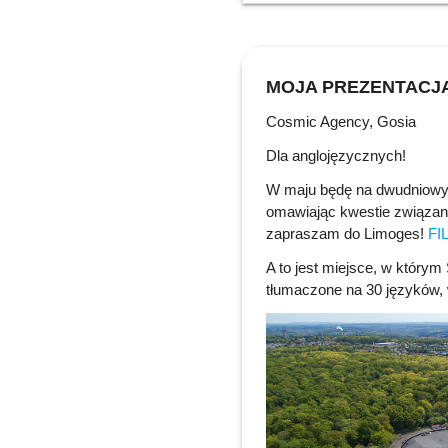
MOJA PREZENTACJA
Cosmic Agency, Gosia
Dla anglojęzycznych!
W maju będę na dwudniowym
omawiając kwestie związane
zapraszam do Limoges!
FI
A to jest miejsce, w który
tłumaczone na 30 języków, w