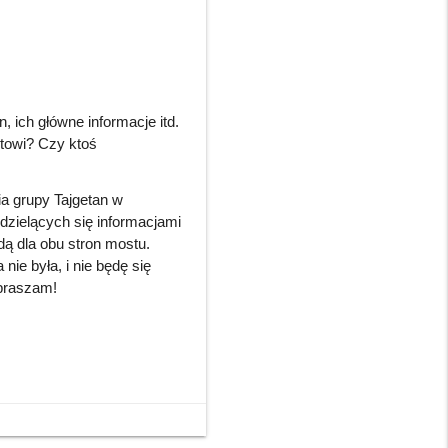
, ich główne informacje itd.
otowi? Czy ktoś
ia grupy Tajgetan w
 dzielących się informacjami
ą dla obu stron mostu.
ie była, i nie będę się
apraszam!