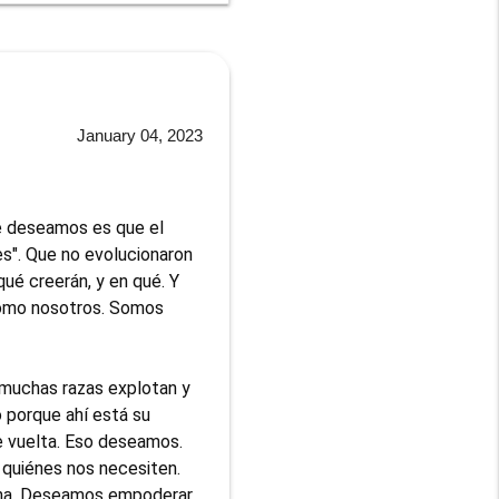
January 04, 2023
e deseamos es que el 
". Que no evolucionaron 
ué creerán, y en qué. Y 
como nosotros. Somos 
muchas razas explotan y 
 porque ahí está su 
e vuelta. Eso deseamos. 
quiénes nos necesiten. 
rna. Deseamos empoderar 