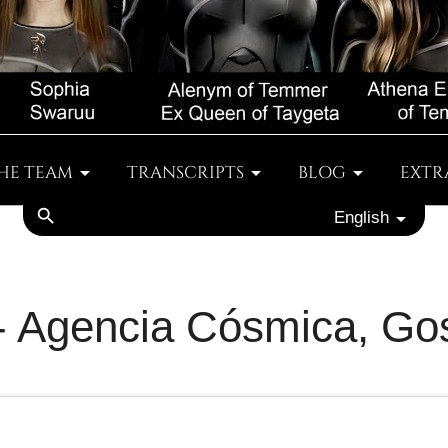
HE TEAM
TRANSCRIPTS
BLOG
EXTR
search
English
 - Agencia Cósmica, Go