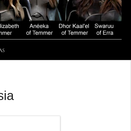
AS
sia