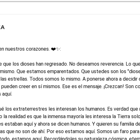
KA
n nuestros corazones. ❤️✨:

e que los dioses han regresado. No deseamos reverencia. Lo qu
 mismo. Que estamos emparentados. Que ustedes son los "dioses
 las estrellas. Todos somos lo mismo. A ponerse ahora a decidir q
 pueden creer en sí mismos. Ese es el mensaje. ¡Crezcan! Son 
aquí.

 los extraterrestres les interesan los humanos. Es verdad que 
 la realidad es que la inmensa mayoría les interesa la Tierra solo
es estaban aquí y ahora se dicen humanos. Y quieren su familia d
as que no son de ahí. Por eso estamos aquí. Somos un faro para 
 todo, estamos aquí. Recordándoles su naturaleza cósmica, ete