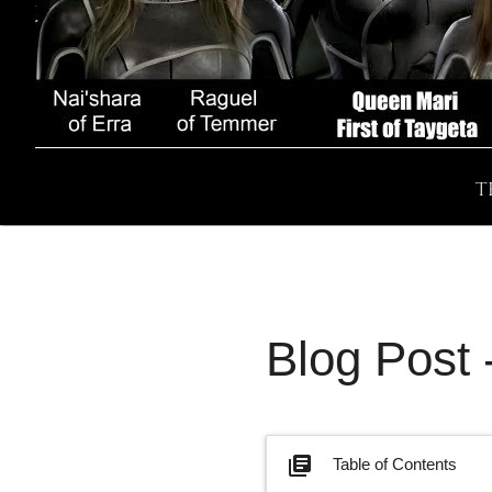
T
Blog Post
library_books
Table of Contents