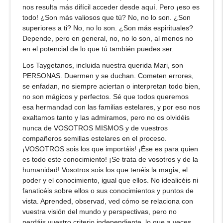
nos resulta más difícil acceder desde aquí. Pero ¡eso es
todo! ¿Son más valiosos que tú? No, no lo son. ¿Son
superiores a ti? No, no lo son. ¿Son más espirituales?
Depende, pero en general, no, no lo son, al menos no
en el potencial de lo que tú también puedes ser.
Los Taygetanos, incluida nuestra querida Mari, son
PERSONAS. Duermen y se duchan. Cometen errores,
se enfadan, no siempre aciertan o interpretan todo bien,
no son mágicos y perfectos. Sé que todos queremos
esa hermandad con las familias estelares, y por eso nos
exaltamos tanto y las admiramos, pero no os olvidéis
nunca de VOSOTROS MISMOS y de vuestros
compañeros semillas estelares en el proceso.
¡VOSOTROS sois los que importáis! ¡Ése es para quien
es todo este conocimiento! ¡Se trata de vosotros y de la
humanidad! Vosotros sois los que tenéis la magia, el
poder y el conocimiento, igual que ellos. No idealicéis ni
fanaticéis sobre ellos o sus conocimientos y puntos de
vista. Aprended, observad, ved cómo se relaciona con
vuestra visión del mundo y perspectivas, pero no
perdáis vuestro criterio independiente, lo que a veces