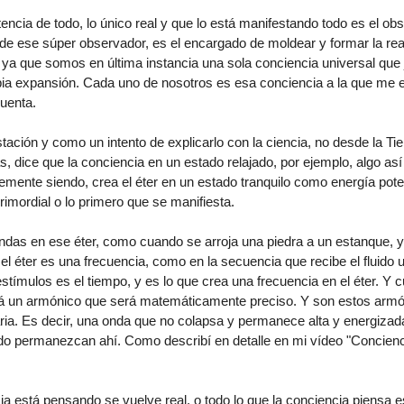
tencia de todo, lo único real y que lo está manifestando todo es el ob
e ese súper observador, es el encargado de moldear y formar la real
a que somos en última instancia una sola conciencia universal que 
ia expansión. Cada uno de nosotros es esa conciencia a la que me 
cuenta.
ción y como un intento de explicarlo con la ciencia, no desde la Ti
s, dice que la conciencia en un estado relajado, por ejemplo, algo as
mente siendo, crea el éter en un estado tranquilo como energía pote
rimordial o lo primero que se manifiesta.
das en ese éter, como cuando se arroja una piedra a un estanque, y
l éter es una frecuencia, como en la secuencia que recibe el fluido u
estímulos es el tiempo, y es lo que crea una frecuencia en el éter. Y
rá un armónico que será matemáticamente preciso. Y son estos arm
ria. Es decir, una onda que no colapsa y permanece alta y energizad
do permanezcan ahí. Como describí en detalle en mi vídeo "Concienc
a está pensando se vuelve real, o todo lo que la conciencia piensa es