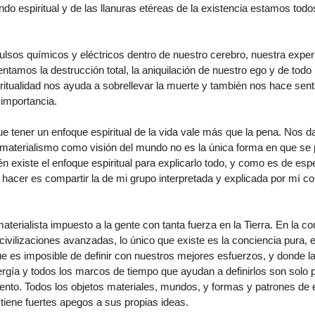
do espiritual y de las llanuras etéreas de la existencia estamos todo
ulsos químicos y eléctricos dentro de nuestro cerebro, nuestra experi
entamos la destrucción total, la aniquilación de nuestro ego y de tod
iritualidad nos ayuda a sobrellevar la muerte y también nos hace se
 importancia.
ue tener un enfoque espiritual de la vida vale más que la pena. Nos d
l materialismo como visión del mundo no es la única forma en que se
n existe el enfoque espiritual para explicarlo todo, y como es de esp
hacer es compartir la de mi grupo interpretada y explicada por mí co
aterialista impuesto a la gente con tanta fuerza en la Tierra. En la 
ivilizaciones avanzadas, lo único que existe es la conciencia pura, e
e es imposible de definir con nuestros mejores esfuerzos, y donde la
ergía y todos los marcos de tiempo que ayudan a definirlos son solo 
nto. Todos los objetos materiales, mundos, y formas y patrones de 
tiene fuertes apegos a sus propias ideas.