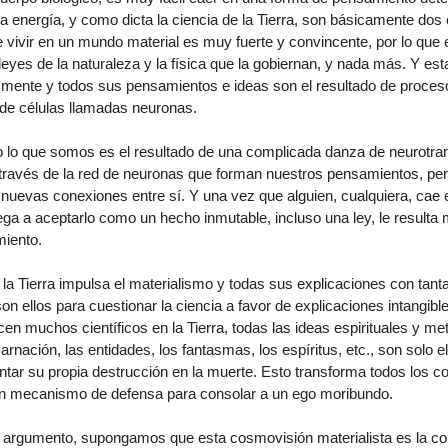
la energía, y como dicta la ciencia de la Tierra, son básicamente dos
 vivir en un mundo material es muy fuerte y convincente, por lo que 
leyes de la naturaleza y la física que la gobiernan, y nada más. Y es
 mente y todos sus pensamientos e ideas son el resultado de proceso
 de células llamadas neuronas.
odo lo que somos es el resultado de una complicada danza de neurotr
través de la red de neuronas que forman nuestros pensamientos, per
uevas conexiones entre sí. Y una vez que alguien, cualquiera, cae 
ega a aceptarlo como un hecho inmutable, incluso una ley, le resulta m
miento.
la Tierra impulsa el materialismo y todas sus explicaciones con tanta
on ellos para cuestionar la ciencia a favor de explicaciones intangib
 muchos científicos en la Tierra, todas las ideas espirituales y me
rnación, las entidades, los fantasmas, los espíritus, etc., son solo e
ntar su propia destrucción en la muerte. Esto transforma todos los c
un mecanismo de defensa para consolar a un ego moribundo.
un argumento, supongamos que esta cosmovisión materialista es la co