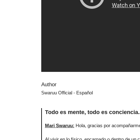
Author
Swaruu Official - Español
Todo es mente, todo es conciencia.
Mari Swaruu
:
Hola, gracias por acompañarme
Al vivir en lo físico, encarnado o dentro de u