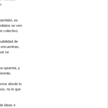
o
 también, es
ediatos se ven
e colectivo.
abilidad de
 encuentran,
que se
ma opuesta, y
erente.
amos desde lo
os, no lo que
de ideas e