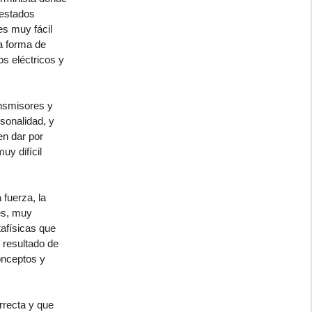
 estados
es muy fácil
ta forma de
s eléctricos y
ansmisores y
sonalidad, y
en dar por
uy difícil
 fuerza, la
les, muy
tafísicas que
l resultado de
onceptos y
rrecta y que