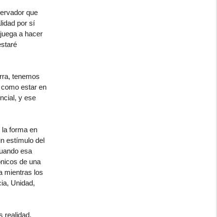
servador que
idad por sí
juega a hacer
estaré
erra, tenemos
í como estar en
ncial, y ese
 la forma en
n estímulo del
 cuando esa
ónicos de una
a mientras los
ia, Unidad,
 realidad.