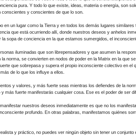
onciencia pura. Y todo lo que existe, ideas, materia o energía, son sol
 conscientes y conscientes de que lo son.
po en un lugar como la Tierra y en todos los demás lugares similares
ncia que está ocurriendo allí, donde nuestros deseos y anhelos inm
 la sopa de conciencia en la que estamos sumergidos, el inconscient
personas iluminadas que son librepensadores y que asumen la respons
la norma, se convierten en nodos de poder en la Matrix en la que se
uerte que sobrepasa y supera el propio inconsciente colectivo en el 
más de lo que los influye a ellos.
tos y valores, y más fuerte seas mientras los defiendes de la nor
y más fuerte manifestarás cualquier cosa. Ese es el poder de ser dif
 manifestar nuestros deseos inmediatamente es que no los manifest
inconsciente profundo. En otras palabras, manifestamos quiénes som
alista y práctico, no puedes ver ningún objeto sin tener un conjunto 