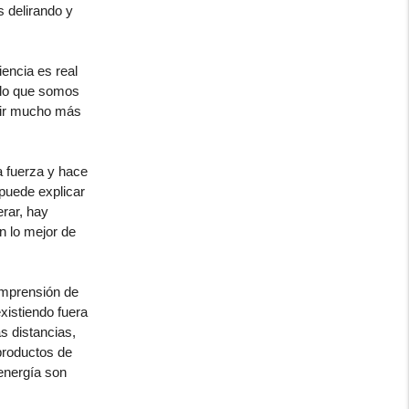
s delirando y
encia es real
o lo que somos
ntir mucho más
a fuerza y hace
 puede explicar
erar, hay
n lo mejor de
comprensión de
xistiendo fuera
s distancias,
productos de
energía son