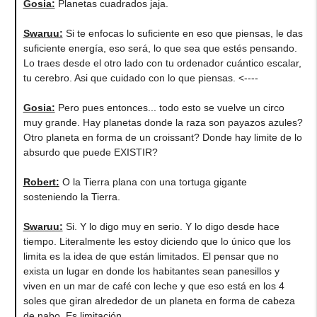
Gosia:
Planetas cuadrados jaja.
Swaruu:
Si te enfocas lo suficiente en eso que piensas, le das
suficiente energía, eso será, lo que sea que estés pensando.
Lo traes desde el otro lado con tu ordenador cuántico escalar,
tu cerebro. Asi que cuidado con lo que piensas. <----
Gosia:
Pero pues entonces... todo esto se vuelve un circo
muy grande. Hay planetas donde la raza son payazos azules?
Otro planeta en forma de un croissant? Donde hay limite de lo
absurdo que puede EXISTIR?
Robert:
O la Tierra plana con una tortuga gigante
sosteniendo la Tierra.
Swaruu:
Si. Y lo digo muy en serio. Y lo digo desde hace
tiempo. Literalmente les estoy diciendo que lo único que los
limita es la idea de que están limitados. El pensar que no
exista un lugar en donde los habitantes sean panesillos y
viven en un mar de café con leche y que eso está en los 4
soles que giran alrededor de un planeta en forma de cabeza
de nabo. Es limitación.