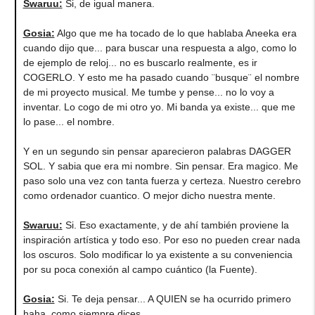
Swaruu:
Si, de igual manera.
Gosia:
Algo que me ha tocado de lo que hablaba Aneeka era
cuando dijo que... para buscar una respuesta a algo, como lo
de ejemplo de reloj... no es buscarlo realmente, es ir
COGERLO. Y esto me ha pasado cuando ¨busque¨ el nombre
de mi proyecto musical. Me tumbe y pense... no lo voy a
inventar. Lo cogo de mi otro yo. Mi banda ya existe... que me
lo pase... el nombre.
Y en un segundo sin pensar aparecieron palabras DAGGER
SOL. Y sabia que era mi nombre. Sin pensar. Era magico. Me
paso solo una vez con tanta fuerza y certeza. Nuestro cerebro
como ordenador cuantico. O mejor dicho nuestra mente.
Swaruu:
Si. Eso exactamente, y de ahí también proviene la
inspiración artística y todo eso. Por eso no pueden crear nada
los oscuros. Solo modificar lo ya existente a su conveniencia
por su poca conexión al campo cuántico (la Fuente).
Gosia:
Si. Te deja pensar... A QUIEN se ha ocurrido primero
haha, como siempre dices.