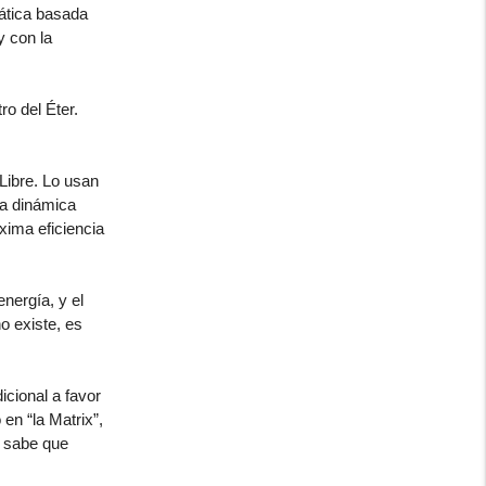
ática basada
 con la
ro del Éter.
.
Libre. Lo usan
la dinámica
xima eficiencia
nergía, y el
o existe, es
icional a favor
en “la Matrix”,
e sabe que