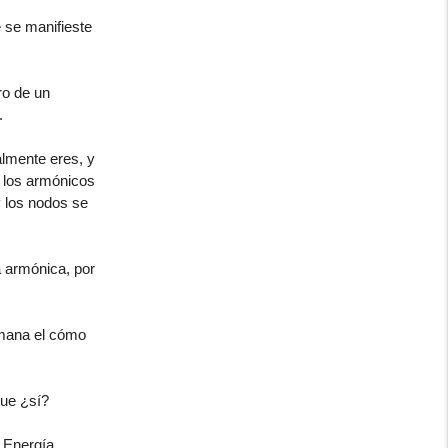
 se manifieste
ro de un
.
almente eres, y
e los armónicos
y los nodos se
a armónica, por
umana el cómo
que ¿sí?
a Energía