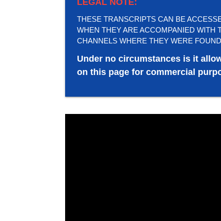
LEGAL NOTE:
THESE TRANSCRIPTS CAN BE ACCESSED 
WHEN THEY ARE ACCOMPANIED WITH T
CHANNELS WHERE THEY WERE FOUND
Under no circumstances is it allo
on this page for commercial purpo