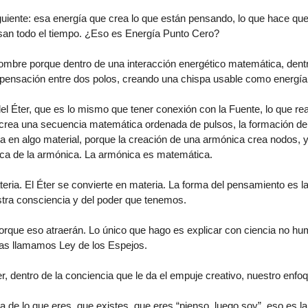
iente: esa energía que crea lo que están pensando, lo que hace que
 usan todo el tiempo. ¿Eso es Energía Punto Cero?
ombre porque dentro de una interacción energético matemática, dent
pensación entre dos polos, creando una chispa usable como energía
l Éter, que es lo mismo que tener conexión con la Fuente, lo que re
e crea una secuencia matemática ordenada de pulsos, la formación d
ica en algo material, porque la creación de una armónica crea nodos, 
fica de la armónica. La armónica es matemática.
ria. El Éter se convierte en materia. La forma del pensamiento es l
tra consciencia y del poder que tenemos.
porque eso atraerán. Lo único que hago es explicar con ciencia no h
tras llamamos Ley de los Espejos.
er, dentro de la conciencia que le da el empuje creativo, nuestro enfo
 de lo que eres, que existes, que eres “pienso, luego soy”, eso es l