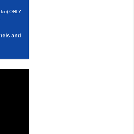
deo) ONLY
E
nels and