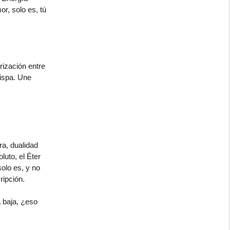
r, solo es, tú
rización entre
hispa. Une
ra, dualidad
luto, el Éter
olo es, y no
ripción.
 baja, ¿eso