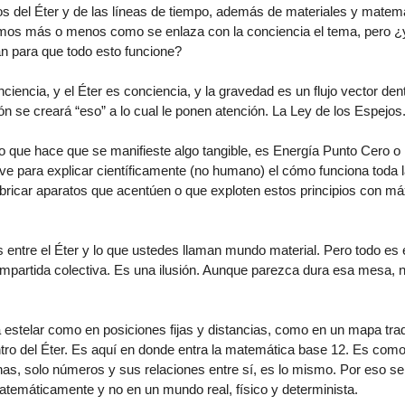
s del Éter y de las líneas de tiempo, además de materiales y matem
mos más o menos como se enlaza con la conciencia el tema, pero ¿y
n para que todo esto funcione?
encia, y el Éter es conciencia, y la gravedad es un flujo vector dent
 se creará “eso” a lo cual le ponen atención. La Ley de los Espejos
o que hace que se manifieste algo tangible, es Energía Punto Cero o 
rve para explicar científicamente (no humano) el cómo funciona toda 
fabricar aparatos que acentúen o que exploten estos principios con má
entre el Éter y lo que ustedes llaman mundo material. Pero todo es e
mpartida colectiva. Es una ilusión. Aunque parezca dura esa mesa, n
estelar como en posiciones fijas y distancias, como en un mapa trad
o del Éter. Es aquí en donde entra la matemática base 12. Es como 
onas, solo números y sus relaciones entre sí, es lo mismo. Por eso s
atemáticamente y no en un mundo real, físico y determinista.