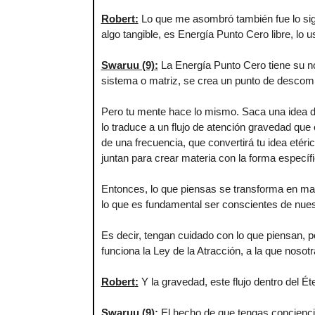
Robert
:
Lo que me asombró también fue lo sigu
algo tangible, es Energía Punto Cero libre, lo
Swaruu (9)
:
La Energía Punto Cero tiene su n
sistema o matriz, se crea un punto de descom
Pero tu mente hace lo mismo. Saca una idea de
lo traduce a un flujo de atención gravedad qu
de una frecuencia, que convertirá tu idea etér
juntan para crear materia con la forma especí
Entonces, lo que piensas se transforma en mate
lo que es fundamental ser conscientes de nues
Es decir, tengan cuidado con lo que piensan, 
funciona la Ley de la Atracción, a la que noso
Robert
:
Y la gravedad, este flujo dentro del Ét
Swaruu (9)
:
El hecho de que tengas conciencia