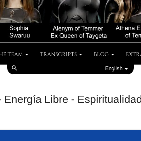
HE TEAM
TRANSCRIPTS
BLOG
EXTR
search
English
Energía Libre - Espiritualidad