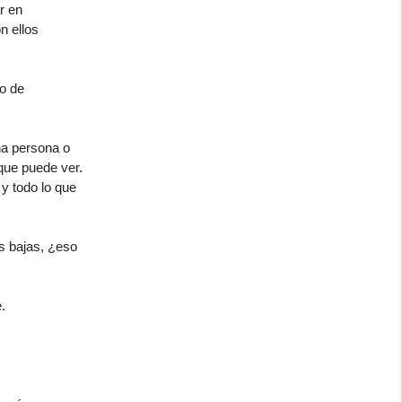
r en
n ellos
to de
na persona o
que puede ver.
 y todo lo que
s bajas, ¿eso
.