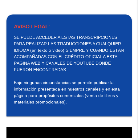
AVISO LEGAL:
SE PUEDE ACCEDER A ESTAS TRANSCRIPCIONES
PARA REALIZAR LAS TRADUCCIONES A CUALQUIER
IDIOMA (en texto o video) SIEMPRE Y CUANDO ESTÁN
ACOMPAÑADAS CON EL CRÉDITO OFICIAL A ESTA
PÁGINA WEB Y CANALES DE YOUTUBE DONDE
FUERON ENCONTRADAS.
Bajo ningunas circunstancias se permite publicar la
información presentada en nuestros canales y en esta
página para propósitos comerciales (venta de libros y
materiales promocionales).