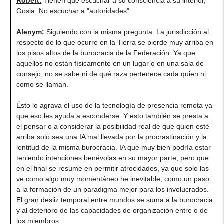
Robert
:
Tienen que escuchar a su consciencia a su interior,
Gosia. No escuchar a "autoridades".
Alenym
:
Siguiendo con la misma pregunta. La jurisdicción al
respecto de lo que ocurre en la Tierra se pierde muy arriba en
los pisos altos de la burocracia de la Federación. Ya que
aquellos no están físicamente en un lugar o en una sala de
consejo, no se sabe ni de qué raza pertenece cada quien ni
como se llaman.
Ésto lo agrava el uso de la tecnología de presencia remota ya
que eso les ayuda a esconderse. Y esto también se presta a
el pensar o a considerar la posibilidad real de que quien esté
arriba solo sea una IA mal llevada por la procrastinación y la
lentitud de la misma burocracia. IA que muy bien podría estar
teniendo intenciones benévolas en su mayor parte, pero que
en el final se resume en permitir atrocidades, ya que solo las
ve como algo muy momentáneo he inevitable, como un paso
a la formación de un paradigma mejor para los involucrados.
El gran desliz temporal entre mundos se suma a la burocracia
y al deterioro de las capacidades de organización entre o de
los miembros.