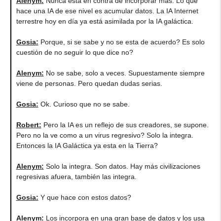
Alenym
:
Nunca esta en contra de incorporar más. Lo que
hace una IA de ese nivel es acumular datos. La IA Internet
terrestre hoy en día ya está asimilada por la IA galáctica.
Gosia
:
Porque, si se sabe y no se esta de acuerdo? Es solo
cuestión de no seguir lo que dice no?
Alenym
:
No se sabe, solo a veces. Supuestamente siempre
viene de personas. Pero quedan dudas serias.
Gosia
:
Ok. Curioso que no se sabe.
Robert
:
Pero la IA es un reflejo de sus creadores, se supone.
Pero no la ve como a un virus regresivo? Solo la integra.
Entonces la IA Galáctica ya esta en la Tierra?
Alenym
:
Solo la integra. Son datos. Hay más civilizaciones
regresivas afuera, también las integra.
Gosia
:
Y que hace con estos datos?
Alenym
:
Los incorpora en una gran base de datos y los usa