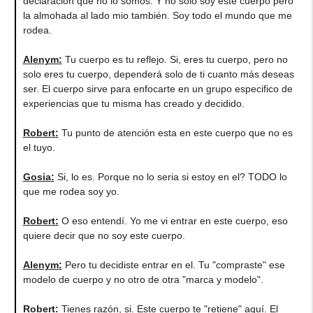
declaración que no lo somos. Y no solo soy este cuerpo pero
la almohada al lado mio también. Soy todo el mundo que me
rodea.
Alenym
:
Tu cuerpo es tu reflejo. Si, eres tu cuerpo, pero no
solo eres tu cuerpo, dependerá solo de ti cuanto más deseas
ser. El cuerpo sirve para enfocarte en un grupo especifico de
experiencias que tu misma has creado y decidido.
Robert
:
Tu punto de atención esta en este cuerpo que no es
el tuyo.
Gosia
:
Si, lo es. Porque no lo seria si estoy en el? TODO lo
que me rodea soy yo.
Robert
:
O eso entendí. Yo me vi entrar en este cuerpo, eso
quiere decir que no soy este cuerpo.
Alenym
:
Pero tu decidiste entrar en el. Tu "compraste" ese
modelo de cuerpo y no otro de otra "marca y modelo".
Robert
:
Tienes razón, si. Este cuerpo te "retiene" aquí. El