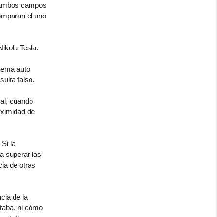
e ambos campos
omparan el uno
Nikola Tesla.
stema auto
ulta falso.
sal, cuando
oximidad de
Si la
a superar las
cia de otras
cia de la
rtaba, ni cómo