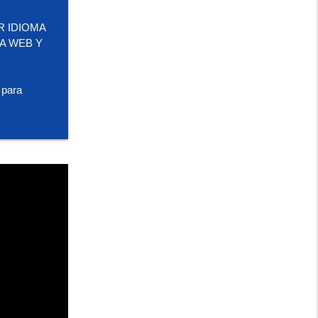
R IDIOMA
NA WEB Y
 para