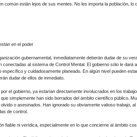
bien común están lejos de sus mentes. No les importa la población, lo
 están en el poder
organización gubernamental, inmediatamente deberán dudar de su ver
conectadas al sistema de Control Mental. El gobierno sólo le dará al
ito específico y cuidadosamente planeado. En algún nivel pueden esta
erán dudar de ellos de inmediato.
 por el gobierno, ya estarían directamente involucrados en los trabajo
s, que simplemente han sido borrados del ámbito científico público. M
l olvido o asesinados. Han ignorado su obviamente valioso trabajo, al
das de control.
ón fiable ni verídica, especialmente en lo que concierne al ámbito co