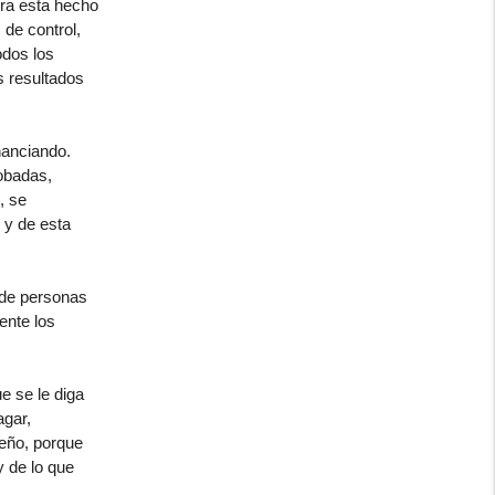
erra esta hecho
de control,
odos los
s resultados
nanciando.
robadas,
, se
 y de esta
 de personas
ente los
e se le diga
agar,
seño, porque
y de lo que