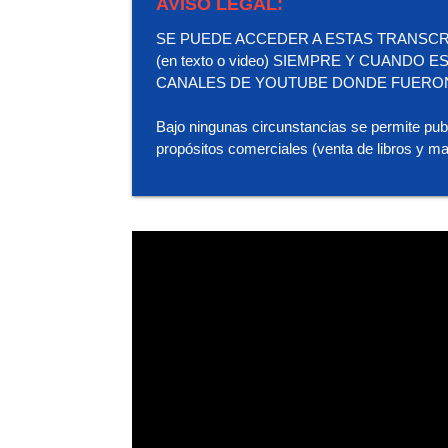
AVISO LEGAL:
SE PUEDE ACCEDER A ESTAS TRANSCR
(en texto o video) SIEMPRE Y CUANDO
CANALES DE YOUTUBE DONDE FUERO
Bajo ningunas circunstancias se permite pub
propósitos comerciales (venta de libros y ma