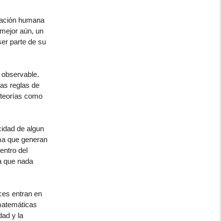
blación humana
 mejor aún, un
ser parte de su
 observable.
as reglas de
 teorías como
cidad de algun
ma que generan
entro del
a que nada
ces entran en
 matemáticas
dad y la