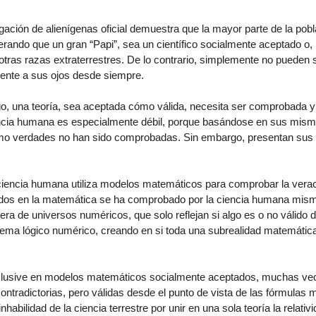
gación de alienígenas oficial demuestra que la mayor parte de la po
rando que un gran “Papi”, sea un científico socialmente aceptado o,
 otras razas extraterrestres. De lo contrario, simplemente no pueden 
rente a sus ojos desde siempre.
o, una teoría, sea aceptada cómo válida, necesita ser comprobada y
iencia humana es especialmente débil, porque basándose en sus mism
como verdades no han sido comprobadas. Sin embargo, presentan sus
 ciencia humana utiliza modelos matemáticos para comprobar la vera
dos en la matemática se ha comprobado por la ciencia humana mis
a de universos numéricos, que solo reflejan si algo es o no válido d
tema lógico numérico, creando en si toda una subrealidad matemátic
inclusive en modelos matemáticos socialmente aceptados, muchas ve
contradictorias, pero válidas desde el punto de vista de las fórmulas
nhabilidad de la ciencia terrestre por unir en una sola teoría la relativi