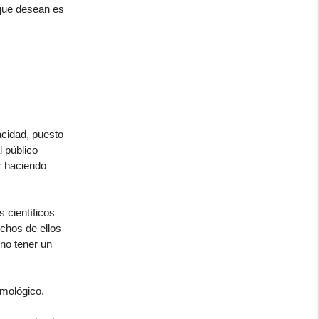
 que desean es
acidad, puesto
 público
r haciendo
s científicos
uchos de ellos
 no tener un
smológico.