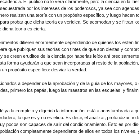
decadencia. El público no lo verá claramente, pero la ciencia en la Ti
 secuestrada por los intereses de los poderosos, ya sea con agendas 
ero realizan una teoría con un propósito específico, y luego hacen t
ara probar que dicha teoría es verídica. Se acomodan y se filtran lo
dicha teoría es cierta.
rimentos difieren enormemente dependiendo de quienes los estén fi
para que publiquen sus teorías con tintes de que son ciertas y comp
 y se creen eruditos de la ciencia por haberlas leído ahí precisamente
esta forma ayudarán a que sean incorporadas al resto de la población,
un propósito específico: desviar la verdad.
onados a depender de la aprobación y de la guía de los mayores, o
es, primero los papás, luego las maestros en las escuelas, y finalm
é ya la completa y digerida la información, está a acostumbrada a qu
rdadero, lo que es y no es ético. Es decir, el analizar, profundizar, ind
muy pocos son capaces de salir del condicionamiento. Esto es por di
 población completamente dependiente de ellos en todos los niveles, 