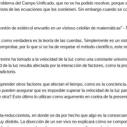
roblema del Campo Unificado, que no se ha podido resolver, porqu
vista de las ecuaciones que los sostienen. Sin embargo cuando se c
montón de estiércol envuelto en un vistoso celofán de matemáticas” - 
a como verdadera es la teoría de las cuerdas. Simplemente es un si
probar, por lo que si se ha de respetar el método científico, este res
restre ha tomado a la velocidad de la luz como una constante univer
e la luz resulta afectada por la interacción de factores, como la pr
adictorio.
prender otros factores que afectan el tiempo, como es la conciencia. 
 pueden asegurar que es imposible superar la velocidad de la luz par
 otra? Esto último lo utilizan como argumento en contra de la presen
ista-reduccionista, en donde se da por hecho que algo es la consecuen
y distinto. La disección de un ser vivo no explicará cómo se compo