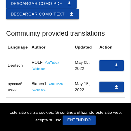
file_download
DESCARGAR COMO PDF
file_download
DESCARGAR COMO TEXT
Community provided translations
Language
Author
Updated
Action
ROLF
May 05,
YouTube»
Deutsch
file_download
2022
Website»
PDF
русский
Bianca1
May 15,
YouTube»
file_download
язык
2022
Website»
PDF
Este sitio utiliza cookies. Si continúa utilizando este sitio web,
! BIENVENIDOS!
~ WELCOME !
acepta su uso
ENTENDIDO
Site Design © 2026 swaruu.org team
ip 172.22.0.1, language es