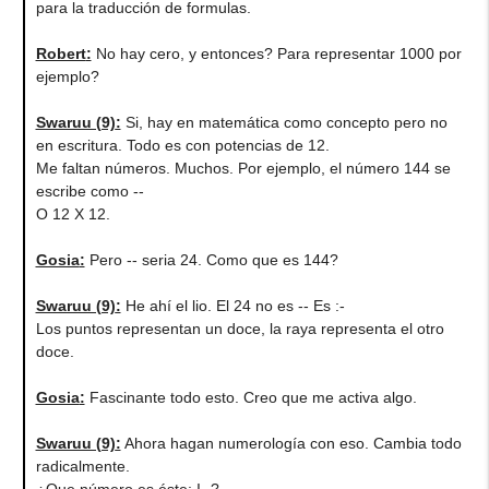
para la traducción de formulas.
Robert
:
No hay cero, y entonces? Para representar 1000 por
ejemplo?
Swaruu (9)
:
Si, hay en matemática como concepto pero no
en escritura. Todo es con potencias de 12.
Me faltan números. Muchos. Por ejemplo, el número 144 se
escribe como --
O 12 X 12.
Gosia
:
Pero -- seria 24. Como que es 144?
Swaruu (9)
:
He ahí el lio. El 24 no es -- Es :-
Los puntos representan un doce, la raya representa el otro
doce.
Gosia
:
Fascinante todo esto. Creo que me activa algo.
Swaruu (9)
:
Ahora hagan numerología con eso. Cambia todo
radicalmente.
¿Que número es éste: I- ?