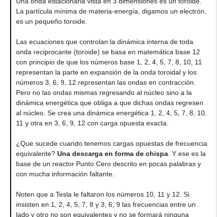
Una onda estacionaria vista en 3 dimensiones es un toroide.
La partícula mínima de materia-energía, digamos un electrón,
es un pequeño toroide.
Las ecuaciones que controlan la dinámica interna de toda
onda reciprocante (toroide) se basa en matemática base 12
con principio de que los números base 1, 2, 4, 5, 7, 8, 10, 11
representan la parte en expansión de la onda toroidal y los
números 3, 6, 9, 12 representan las ondas en contracción.
Pero no las ondas mismas regresando al núcleo sino a la
dinámica energética que obliga a que dichas ondas regresen
al núcleo. Se crea una dinámica energética 1, 2, 4, 5, 7, 8, 10,
11 y otra en 3, 6, 9, 12 con carga opuesta exacta.
¿Que sucede cuando tenemos cargas opuestas de frecuencia
equivalente?
Una descarga en forma de chispa
. Y ese es la
base de un reactor Punto Cero descrito en pocas palabras y
con mucha información faltante.
Noten que a Tesla le faltaron los números 10, 11 y 12. Si
insisten en 1, 2, 4, 5, 7, 8 y 3, 6, 9 las frecuencias entre un
lado y otro no son equivalentes y no se formará ninguna