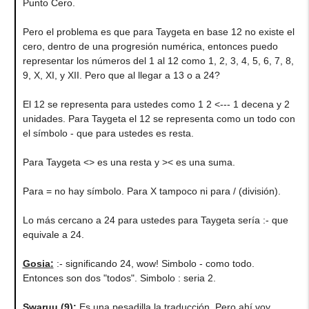
Punto Cero.
Pero el problema es que para Taygeta en base 12 no existe el
cero, dentro de una progresión numérica, entonces puedo
representar los números del 1 al 12 como 1, 2, 3, 4, 5, 6, 7, 8,
9, X, XI, y XII. Pero que al llegar a 13 o a 24?
El 12 se representa para ustedes como 1 2 <--- 1 decena y 2
unidades. Para Taygeta el 12 se representa como un todo con
el símbolo - que para ustedes es resta.
Para Taygeta <> es una resta y >< es una suma.
Para = no hay símbolo. Para X tampoco ni para / (división).
Lo más cercano a 24 para ustedes para Taygeta sería :- que
equivale a 24.
Gosia
:
:- significando 24, wow! Simbolo - como todo.
Entonces son dos "todos". Simbolo : seria 2.
Swaruu (9)
:
Es una pesadilla la traducción. Pero ahí voy.