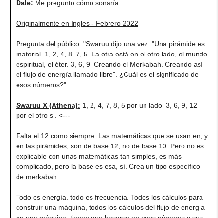
Dale
:
Me pregunto cómo sonaría.
Originalmente en Ingles - Febrero 2022
Pregunta del público: "Swaruu dijo una vez: "Una pirámide es
material. 1, 2, 4, 8, 7, 5. La otra está en el otro lado, el mundo
espiritual, el éter. 3, 6, 9. Creando el Merkabah. Creando así
el flujo de energía llamado libre". ¿Cuál es el significado de
esos números?"
Swaruu X (Athena)
:
1, 2, 4, 7, 8, 5 por un lado, 3, 6, 9, 12
por el otro sí. <---
Falta el 12 como siempre. Las matemáticas que se usan en, y
en las pirámides, son de base 12, no de base 10. Pero no es
explicable con unas matemáticas tan simples, es más
complicado, pero la base es esa, sí. Crea un tipo específico
de merkabah.
Todo es energía, todo es frecuencia. Todos los cálculos para
construir una máquina, todos los cálculos del flujo de energía
en una máquina, tienen que basarse en esos números y sus