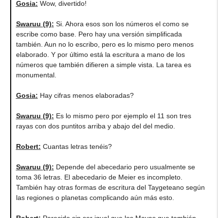
Gosia
:
Wow, divertido!
Swaruu (9)
:
Si. Ahora esos son los números el como se
escribe como base. Pero hay una versión simplificada
también. Aun no lo escribo, pero es lo mismo pero menos
elaborado. Y por último está la escritura a mano de los
números que también difieren a simple vista. La tarea es
monumental.
Gosia
:
Hay cifras menos elaboradas?
Swaruu (9)
:
Es lo mismo pero por ejemplo el 11 son tres
rayas con dos puntitos arriba y abajo del del medio.
Robert
:
Cuantas letras tenéis?
Swaruu (9)
:
Depende del abecedario pero usualmente se
toma 36 letras. El abecedario de Meier es incompleto.
También hay otras formas de escritura del Taygeteano según
las regiones o planetas complicando aún más esto.
Robert
:
Parecido sin ser igual que los Mayas que también